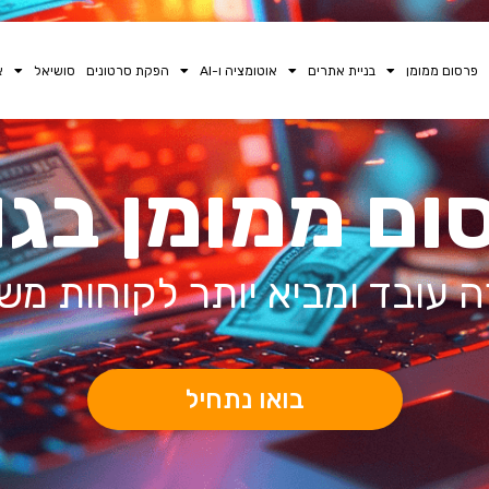
פרסום ממומן
בניית אתרים
אוטומציה ו-AI
הפקת סרטונים
סושיאל
א
ום ממומן בגו
 עובד ומביא יותר לקוחות מש
בואו נתחיל