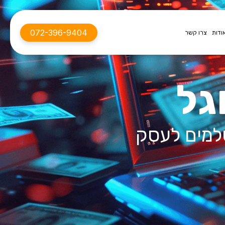
072-396-9404
ודות
צרו קשר
גל
למים לעסק