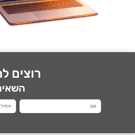
רוצים ל
השאירו