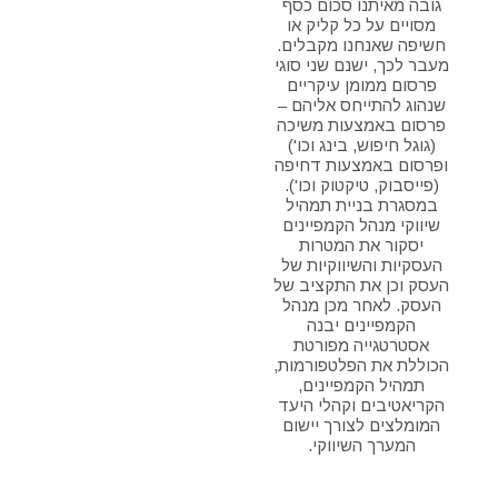
גובה מאיתנו סכום כסף
מסויים על כל קליק או
חשיפה שאנחנו מקבלים.
מעבר לכך, ישנם שני סוגי
פרסום ממומן עיקריים
שנהוג להתייחס אליהם –
פרסום באמצעות משיכה
(גוגל חיפוש, בינג וכו')
ופרסום באמצעות דחיפה
(פייסבוק, טיקטוק וכו').
במסגרת בניית תמהיל
שיווקי מנהל הקמפיינים
יסקור את המטרות
העסקיות והשיווקיות של
העסק וכן את התקציב של
העסק. לאחר מכן מנהל
הקמפיינים יבנה
אסטרטגייה מפורטת
הכוללת את הפלטפורמות,
תמהיל הקמפיינים,
הקריאטיבים וקהלי היעד
המומלצים לצורך יישום
המערך השיווקי.