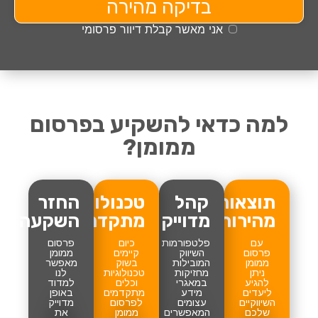
בדיקה מהירה
אני מאשר קבלת דיוור פרסומי
למה כדאי להשקיע בפרסום
ממומן?
תוצאות
קהל
טכנולוגיות
החזר
מהירות
מדוייק
מתקדמות
השקעה
עם
פלטפורמות
כיום
פרסום
פרסום
השיווק
קיימים
ממומן
ממומן
המובילות
בשוק
מאפשר
ניתן
מחזיקות
טכנולוגיות
לנו
להגיע
במאגרי
וכלים
למדוד
ליעדים
מידע
מתקדמים
באופן
השיווקיים
עצומים
לפרסום
מדוייק
שלכם
המאפשרים
ממומן
את