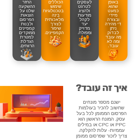
באופן
לעסקים
הכוללים
החזר
שהוא
לטרגט
שימוש
ההשקעה
כמעט
ולהציג
בטכנולוגיות
שלנו על
מיידי
מודעות
בינה
הוצאות
ובצורה
לקהל
מלאכותית
הפרסום
די מהירה
יעד
לצורך
ולבנות
ניתן
מדוייק
שיפור
קמפיינים
לבדוק
ומפולח.
הקמפיינים.
ממוקדים
מה עובד
למטרת
ומה לא
הגדלת
עובד.
הרווחים.
איך זה עובד?
ישנם מספר מונחים
שחשוב להכיר בעולמות
הפרסום הממומן לכל בעל
עסק. המונח הראשון הוא
PPC או CPC או במילים
עממיות- עלות להקלקה.
צריך לזכור שפרסום ממומן