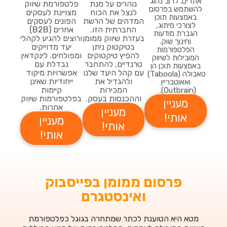
אתרים. לרוב נהוג
נוהרים על מנת
פלטפורמת שיווק
להשתמש בפרסום
לנצל את הכוח
מצויינת לעסקים
באמצעות תוכן
המדהים של הרשת
הפונים לעסקים
לצורכי מיתוג,
החברתית הזו.
אחרים (B2B)
הגברת מודעות
בעזרת שיווק ממומן
ורוצים להגיע לקהלי
וחינוך שוק.
בטיקטוק ניתן
יעד מדוייקים
הפלטפורמות
להפיץ טיקטוקים
ומפולחים. לינקדאין
המובילות לשיווק
טרנדיים, להתחבר
נבדלת עם
באמצעות תוכן הן
עם קהל היעד שלנו
אפשרויות מיקוד
טאבולה (Taboola)
ולהגדיל את
ייחודיות שאינן
ואאוטבריין
המכירות
קיימות
(Outbrain).
וההכנסות בעסק.
בפלטפורמות שיווק
מעניין
אחרות.
מעניין
אותי!
מעניין
אותי!
אותי!
פרסום ממומן בפייסבוק
ואינסטגרם
מטא היא הטוענת לכתר שמתחרה בגוגל כפלטפורמת