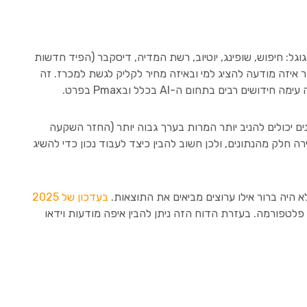
סיסטם של גוגל: חיפוש, שופינג, יוטיוב, רשת המדיה, דיסקבר (הפיד חדשות
מפות. בניגוד לקמפיינים רגילים שממוקדים בפורמט אחד, Pmax מפעיל מנוע AI של גוגל כדי לבחור איזה מודעה להציג למי ובאיזה מחיר לקליק לגשת למכרז. זה
ת שהקמפיינים יכולים להניב יותר המרות בערך גבוה יותר (החזר השקעה
ה חלק מהנתונים, ולכן חשוב להבין כיצד לעבוד נכון כדי להשיג
בעדכון של 2025
פלטפורמה. בעזרת הדוח הזה ניתן להבין איפה מודעות וידאו