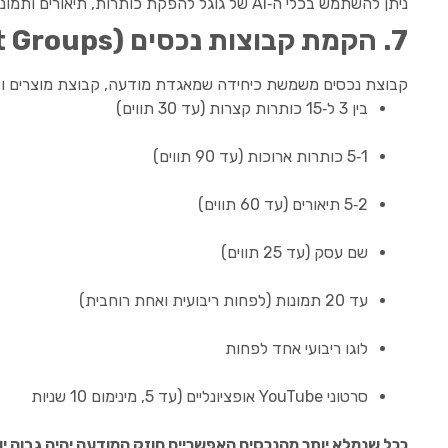
ניתן להשתמש בכלי ה‑AI של גוגל להפקת כותרות, תיאורים ותמונות, אך במצבו הנוכחי (בטא) התוצרים חוזרים על עצמם ולא תמיד מדויקים. כדאי לבדוק את ההצעות, לערוך ולבחור רק את המתאימות.
7. הקמת קבוצות נכסים (Asset Groups)
קבוצת נכסים משמשת כיחידה שמאגדת מודעה, קבוצת מוצרים וקה
בין 3 ל‑15 כותרות קצרות (עד 30 תווים)
1‑5 כותרות ארוכות (עד 90 תווים)
2‑5 תיאורים (עד 60 תווים)
שם עסק (עד 25 תווים)
עד 20 תמונות (לפחות ריבועית ואחת רוחבית)
לוגו ריבועי אחד לפחות
סרטוני YouTube אופציונליים (עד 5, מינימום 10 שניות
ככל שנמלא יותר מהנכסים האפשריים חוזק המודעה יהיה גבוה יו