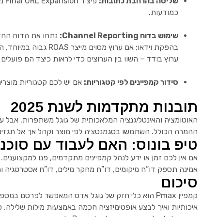
שליטה בהרחבת כתובות:
כמודעות.
שימוש בדוח Channel Reporting:
בהפקת וידאו; אם ערו
ערוץ בודד – השוו בין הערוצים כדי לראות כיצד הם פועלים 
סידור קמפיינים לפי קטגוריות:
אם יש לכם קטגוריות מוצרים
תובנות מתקדמות לשנת 2025
האוטומציה והאינטליגנציה המלאכותית של גוגל משתפרות, אבל עדי
ההמרה הכולל. השתמשו בסגמנטציה לפי מוצר וקהל אך אל תגזימו. וחשוב לזכור: Performance Max הוא חלק ממכלול, ולפעמים שילוב של קמפיינים סטנדרטי
טיפ בונוס: האם לעבוד עם סוכנ
אם אין לכם זמן או ידע לנהל קמפיינים מתקדמים, פנו למקצוענים.
אמינה תספק דו”ח מיקומים, דו”ח מחקר מילים, דו”ח אסטרטגיה ות
סיכום
קמפיין Pmax הוא כלי חזק של גוגל אדס המאפשר לפרס