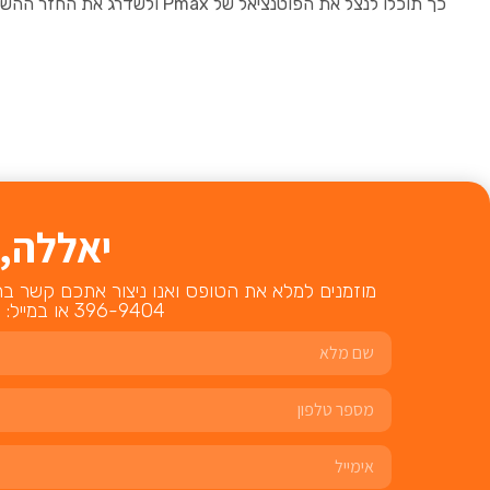
כך תוכלו לנצל את הפוטנציאל של Pmax ולשדרג את החזר ההשקעה על
לקבלת שירות של הקמת אתר אינ
יאללה,
396-9404 או במייל: yoni@slavindigital.co.il