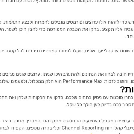
ץ מסוים מייצר ROAS גבוה במיוחד, העבירו אליו תקציב. בדקו את הטבלה המפורטת כדי להבי
יחד.
 שונות או קהלי יעד שונים, שקלו לפתוח קמפיינים נפרדים לכל קטגוריה.
ין חובה לבחון את הנתונים ולהתערב היכן שניתן. ערוצים שונים מגיבים
ים עם Pmax נותן תוצאות טובות יותר.
ות?
 בחרו סוכנות עם ניסיון בתחום שלכם, בדקו את הלקוחות שלהן ואת ההמלצ
סביר לכם בדיוק לאן הולך כל שקל.
ם במספר ערוצים במקביל באמצעות טכנולוגיה מתקדמת. המדריך מסביר כיצ
איכותיות ואיך לבצע אופטימיזציה חכמה באמצעות מילות שלילה, סיגנל