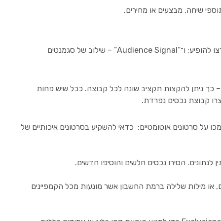
לפני העלאת קבוצת הנכסים ניתן להוסיף שני סוגי סיגנלים: “Search Themes” – עד 50 מילות חיפוש שמנחות את גוגל באילו חיפושים תרצו להופיע; ו־“Audience Signal” – שילוב של סגמנטים
– כך ניתן להקצות תקציב שונה לכל קבוצה. ככל שיש פחות
צרו קבוצת נכסים נפרדת.
ו על סרטונים אוטומטיים; כדאי להשקיע בסרטונים איכותיים של
– “Brand Exclusions” לחסימת מותגים ספציפיים, או מילות שלילה ברמת החשבון אשר מונעות מכל הקמפיינים