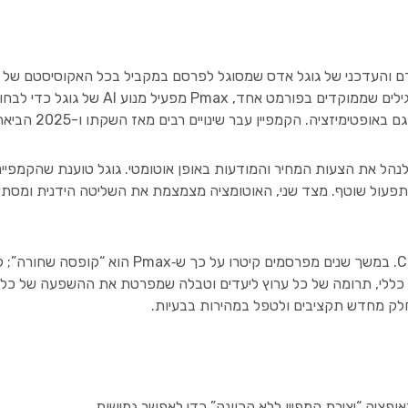
Pma, הוא סוג הקמפיין המתקדם והעדכני של גוגל אדס שמסוגל לפרסם במקביל בכל האקו
של גוגל), ג'ימייל, ווייז (הושק לאחרונה) ו
יים רבים מאז השקתו ו-2025 הביאה עימה חידושים רבים בתחום ה-AI בכלל ובPmax בפרט.
כולתו להגיע לקהל רחב ולנהל את הצעות המחיר והמודעות באופן אוטומטי. גוגל טוענ
ת תפעול שוטף. מצד שני, האוטומציה מצמצמת את השליטה הידנית ומסתיר
ום כללי, תרומה של כל ערוץ ליעדים וטבלה שמפרטת את ההשפעה של כל 
לחלק מחדש תקציבים ולטפל במהירות בבעיות.
פציה “יצירת קמפיין ללא הכוונה” כדי לאפשר גמישות.