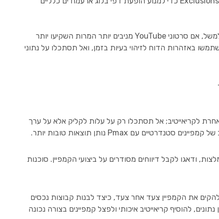
פיצ’ר Final URL Expansion מאפשר לגוגל להפנות למקומות נוספים באתר. מומלץ לנסות עם הגדרת Exclusions כדי למנוע הופעת דפי בלוג או עמודים כלליים
נתחו את הדוח החדש כדי לזהות אילו ערוצים ופורמטים מובילים להמרות ולבצע התאמות. למשל, אם סרטוני YouTube מניבים יותר המרות השקיעו יותר
ן היכן לשפר, השתמשו באזהרות הדוח לזיהוי בעיות בזמן, ואל תסתכלו על נתוני
 אחרת לקריאייטיב; אל תסתכלו רק על עלות לקליק אלא על ערך
ות, ודאגו לקבל דיווחים מסודרים על ביצועי הקמפיין. סוכנות
ד להקים את הקמפיין צעד אחר צעד, כיצד לבנות קבוצות נכסים
י קהל, דוח Channel Reporting וכלי בקרה נוספים. הקפידו לבחון נתונים, להוסיף קריאייטיב איכותי ולפצל קמפיינים בצורה נכונה