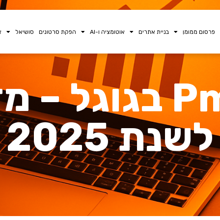
פרסום ממומן
בניית אתרים
אוטומציה ו-AI
הפקת סרטונים
סושיאל
א
קמפיין Pmax בגוג
לשנת 2025