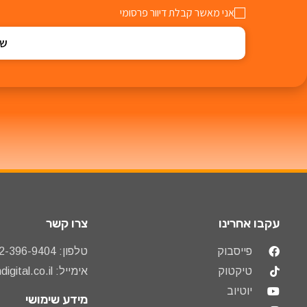
אני מאשר קבלת דיוור פרסומי
של
עקבו אחרינו
צרו קשר
פייסבוק
טלפון: 072-396-9404
טיקטוק
אימייל: info@slavindigital.co.il
יוטיוב
מידע שימושי