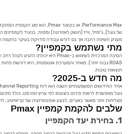
Performance Max, או בקיצור x
מעניק חשיפה רחבה אך גם דורש עבודה מדויקת בעיקר בהקמה וגם באופטימיזציה. הקמפיין עבר שינו
מתי נשתמש בקמפיין?
הסיבה המרכזית לשימוש ב-Pmax היא י
ROAS גבוה יותר). מאחר והמערכת אוטומטית, היא דורשת פחו
תוצאות טובות.
מה חדש ב‑2025?
אחד החידושים המשמעותיים השנה הוא דוח Channel Reporting. במשך שנים מפרסמים קיטרו על כך ש‑Pmax הוא “קופסה שחורה”; לא היה ברור אילו ערוצים מביאים את התוצאות.
גוגל מאפשרת לראות פירוט ביצועים לפי ערוץ ופורמט, כולל סיכ
מצליחות יותר מאשר באנרים, לבצע אופטימיזציה של קריאייטיב, 
שלבים להקמת קמפיין Pmax
1. בחירת יעד הקמפיין
כשיוצרים קמפיין חדש גוגל מבקשת לבחור מטרה. מומלץ לבחור באו