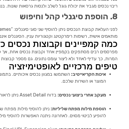
ריבוי נכסים מגביר את יכולת גוגל לשלב ולנסות גרסאות שונות. בנוסף ניתן להוסיף תוספי מודעה (sset Extensions
8. הוספת סיגנלי קהל וחיפוש
מותאמים אישית, רשימות רימרקטינג וקטגוריות עניין. הסיגנלים 
כמה קמפיינים וקבוצות נכסים כ
מפרסמים רבים מסתפקים בקמפיין אחד וקבוצת נכסים אחת, אך לפע
המרות, כך עדיף לאחד ולא ליצור עומס נתונים. גם מספר קבוצות ה
טיפים מרכזיים לאופטימיזציה
איכות הקריאייטיב:
השתמשו במגוון נכסים איכותיים. בתמונ
המוצר או השירות שלכם.
מעקב אחרי ביצועי נכסים:
בדוח Asset Detail ניתן לראות כיצד כל נכס (טקסט, תמונה, וידאו) מתפקד – נמוך, טוב, מצוין או ממתין לנתונים. הסירו נכסים חלשים והוסיפו חדשים.
הוספת מילות מפתח שליליות:
להופיע לביטוי מסוים. לאחרונה ניתנה האפשרות להוסיף מילות מפתח